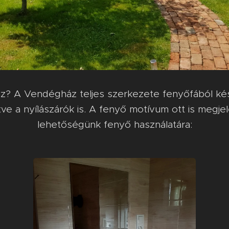
z? A Vendégház teljes szerkezete fenyőfából készü
tve a nyílászárók is. A fenyő motívum ott is megje
lehetőségünk fenyő használatára: