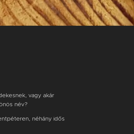
rdekesnek, vagy akár
lönös név?
entpéteren, néhány idős