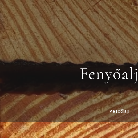
Fenyőal
Kezdőlap