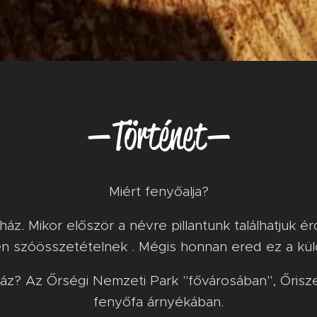
— Történet —
Miért fenyőalja?
áz. Mikor először a névre pillantunk találhatjuk é
en szóösszetételnek . Mégis honnan ered ez a kü
ház? Az Őrségi Nemzeti Park "fővárosában", Őrisz
fenyőfa árnyékában.