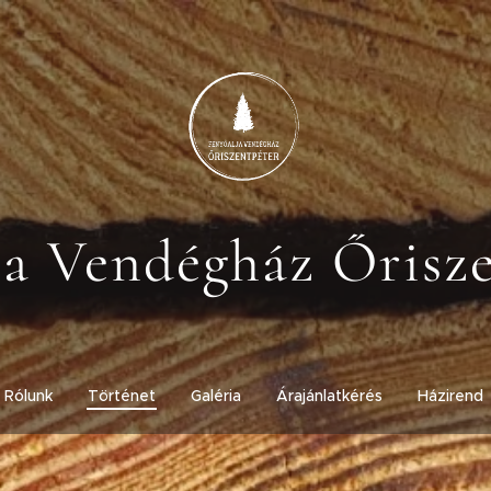
ja Vendégház Őrisz
Rólunk
Történet
Galéria
Árajánlatkérés
Házirend